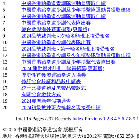
4
中國香港跆拳道青訓隊運動員獲取佳績
5
中國香港跆拳道少訓及少年搏擊隊運動員獲取佳績
6
中國香港跆拳道少訓隊運動員獲取佳績
7
中國香港跆拳道少訓代表隊出賽
8
屬會參與海外賽事指引(更新版)
9
2024品勢裁判班 - 次輪名額現正接受報名
10
中國香港跆拳道少訓代表隊出賽
11
2024品勢裁判班 - 第一輪名額現正接受報名
12
中國香港跆拳道少訓及少年搏擊隊運動員獲取佳績
13
中國香港跆拳道少訓及少年搏擊代表隊出賽
14
2024 運動選才計劃 - 隊員招募(更新版)
15
歷史性首獲奧運跆拳道入場券
16
修訂協會段証和品段申請表
17
統一比賽道袍及黑帶品帶款式
18
有關協會繳款方式
19
2024農曆新年假期通告
20
2024初級教練班次輪報名現接受申請
Total 15 Pages /297 Records
Index
Previous
1
2
3
4
5
6
7
8
9
1
©2026 中國香港跆拳道協會 版權所有
地址: 香港銅鑼灣大球場徑1號奧運大樓2012室 電話:+852 2504 8116 