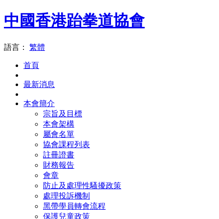
中國香港跆拳道協會
語言：
繁體
首頁
最新消息
本會簡介
宗旨及目標
本會架構
屬會名單
協會課程列表
註冊證書
財務報告
會章
防止及處理性騷擾政策
處理投訴機制
黑帶學員轉會流程
保護兒童政策