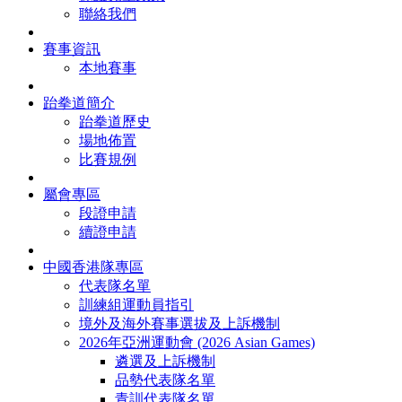
聯絡我們
賽事資訊
本地賽事
跆拳道簡介
跆拳道歷史
場地佈置
比賽規例
屬會專區
段證申請
續證申請
中國香港隊專區
代表隊名單
訓練組運動員指引
境外及海外賽事選拔及上訴機制
2026年亞洲運動會 (2026 Asian Games)
遴選及上訴機制
品勢代表隊名單
青訓代表隊名單