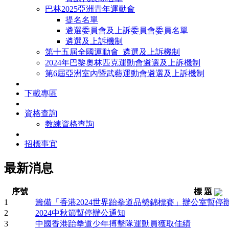
巴林2025亞洲青年運動會
提名名單
遴選委員會及上訴委員會委員名單
遴選及上訴機制
第十五屆全國運動會_遴選及上訴機制
2024年巴黎奧林匹克運動會遴選及上訴機制
第6屆亞洲室內暨武藝運動會遴選及上訴機制
下載專區
資格查詢
教練資格查詢
招標事宜
最新消息
序號
標 題
1
籌備「香港2024世界跆拳道品勢錦標賽」辦公室暫停
2
2024中秋節暫停辦公通知
3
中國香港跆拳道少年搏擊隊運動員獲取佳績