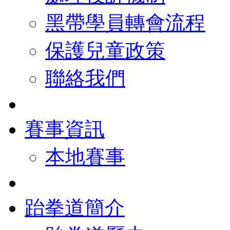
黑帶學員轉會流程
保護兒童政策
聯絡我們
賽事資訊
本地賽事
跆拳道簡介