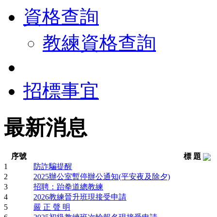
資格查詢
教練資格查詢
招標事宜
最新消息
序號
標 題
1
防詐騙提醒
2
2025辦公室暫停辦公通知(平安夜及除夕)
3
招聘：跆拳道總教練
4
2026教練晉升班現接受申請
5
嚴 正 聲 明