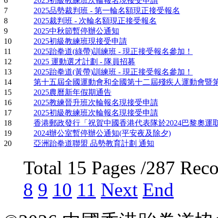
6
2025初級教練班次輪報名現接受申請
7
2025品勢裁判班 - 第一輪名額現正接受報名
8
2025裁判班 - 次輪名額現正接受報名
9
2025中秋節暫停辦公通知
10
2025初級教練班現接受申請
11
2025跆拳道(綠帶)訓練班 - 現正接受報名參加！
12
2025 運動選才計劃 - 隊員招募
13
2025跆拳道(黃帶)訓練班 - 現正接受報名參加！
14
第十五屆全國運動會和全國第十二屆殘疾人運動會暨
15
2025農曆新年假期通告
16
2025教練晉升班次輪報名現接受申請
17
2025初級教練班次輪報名現接受申請
18
香港郵政發行「祝賀中國香港代表隊於2024巴黎奧
19
2024辦公室暫停辦公通知(平安夜及除夕)
20
亞洲跆拳道聯盟 品勢教育計劃 通知
Total 15 Pages /287 Rec
8
9
10
11
Next
End