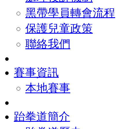
黑帶學員轉會流程
保護兒童政策
聯絡我們
賽事資訊
本地賽事
跆拳道簡介