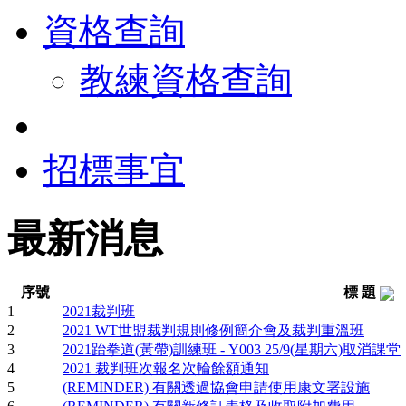
資格查詢
教練資格查詢
招標事宜
最新消息
序號
標 題
1
2021裁判班
2
2021 WT世盟裁判規則修例簡介會及裁判重溫班
3
2021跆拳道(黃帶)訓練班 - Y003 25/9(星期六)取消課堂
4
2021 裁判班次報名次輪餘額通知
5
(REMINDER) 有關透過協會申請使用康文署設施