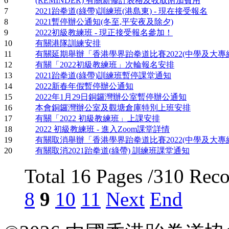
6
(REMINDER) 有關新修訂表格及收取附加費用
7
2021跆拳道(綠帶)訓練班(港島東) - 現在接受報名
8
2021暫停辦公通知(冬至,平安夜及除夕)
9
2022初級教練班 - 現正接受報名參加！
10
有關港隊訓練安排
11
有關延期舉辦「香港學界跆拳道比賽2022(中學及大專
12
有關「2022初級教練班」次輪報名安排
13
2021跆拳道(綠帶)訓練班暫停課堂通知
14
2022新春年假暫停辦公通知
15
2022年1月29日銅鑼灣辦公室暫停辦公通知
16
本會銅鑼灣辦公室及觀塘倉庫特別上班安排
17
有關「2022 初級教練班」上課安排
18
2022 初級教練班 - 進入Zoom課堂詳情
19
有關取消舉辦「香港學界跆拳道比賽2022(中學及大專
20
有關取消2021跆拳道(綠帶) 訓練班課堂通知
Total 16 Pages /310 Rec
8
9
10
11
Next
End