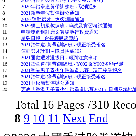
6
2020暫停辦公通知(冬至,平安夜及除夕)
7
2020年跆拳道黃帶訓練班 - 取消通知
8
2021新春年假暫停辦公通知
9
2020 運動選才 - 恢復訓練通知
10
2020網上初級教練班 - 筆試及實習考試通知
11
申請發退租訂康文署場地行政費通知
12
星島日報 - 會長程民駿專訪
13
2021跆拳道(黃帶)訓練班 - 現正接受報名
14
運動選才計劃－隊員招募2021
15
2021運動選才選拔日 - 報到注意事項
16
2021跆拳道(黃帶)訓練班 - Y002 & Y003名額已滿
17
2021香港男子青少年跆拳道比賽 - 現正接受報名
18
2021跆拳道(綠帶)訓練班 - 現正接受報名
19
2021中秋節暫停辦公通知
20
更改「香港男子青少年跆拳道比賽2021」日期及場地
Total 16 Pages /310 Rec
8
9
10
11
Next
End