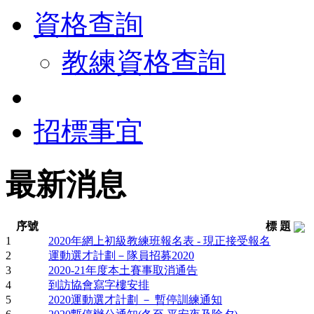
資格查詢
教練資格查詢
招標事宜
最新消息
序號
標 題
1
2020年網上初級教練班報名表 - 現正接受報名
2
運動選才計劃－隊員招募2020
3
2020-21年度本土賽事取消通告
4
到訪協會寫字樓安排
5
2020運動選才計劃 － 暫停訓練通知