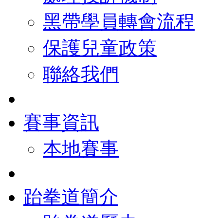
黑帶學員轉會流程
保護兒童政策
聯絡我們
賽事資訊
本地賽事
跆拳道簡介