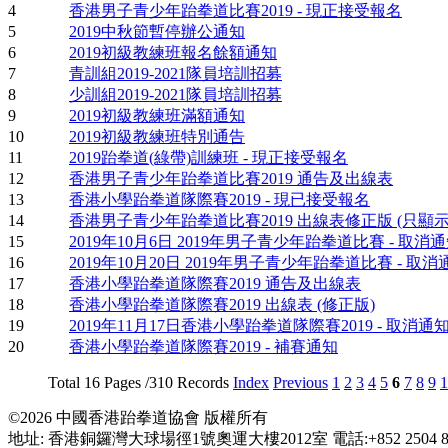
4
香港男子青少年跆拳道比賽2019 - 現正接受報名
5
2019中秋節暫停辦公通知
6
2019初級教練班報名餘額通知
7
青訓組2019-2021隊員培訓招募
8
少訓組2019-2021隊員培訓招募
9
2019初級教練班滿額通知
10
2019初級教練班特別通告
11
2019跆拳道(綠帶)訓練班 - 現正接受報名
12
香港男子青少年跆拳道比賽2019 通告及出線表
13
香港小學跆拳道隊際賽2019 - 現已接受報名
14
香港男子青少年跆拳道比賽2019 出線表修正版 (只顯
15
2019年10月6日 2019年男子青少年跆拳道比賽 - 取消
16
2019年10月20日 2019年男子青少年跆拳道比賽 - 取消
17
香港小學跆拳道隊際賽2019 通告及出線表
18
香港小學跆拳道隊際賽2019 出線表 (修正版)
19
2019年11月17日香港小學跆拳道隊際賽2019 - 取消通
20
香港小學跆拳道隊際賽2019 - 補賽通知
Total 16 Pages /310 Records
Index
Previous
1
2
3
4
5
6
7
8
9
1
©2026 中國香港跆拳道協會 版權所有
地址: 香港銅鑼灣大球場徑1號奧運大樓2012室 電話:+852 2504 8116 