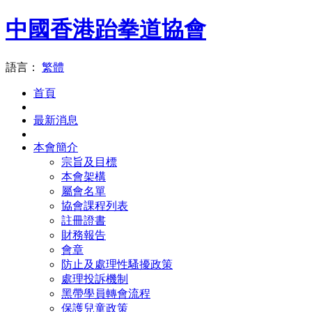
中國香港跆拳道協會
語言：
繁體
首頁
最新消息
本會簡介
宗旨及目標
本會架構
屬會名單
協會課程列表
註冊證書
財務報告
會章
防止及處理性騷擾政策
處理投訴機制
黑帶學員轉會流程
保護兒童政策