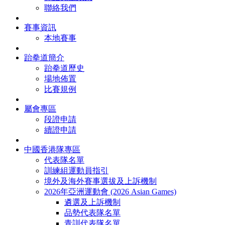
聯絡我們
賽事資訊
本地賽事
跆拳道簡介
跆拳道歷史
場地佈置
比賽規例
屬會專區
段證申請
續證申請
中國香港隊專區
代表隊名單
訓練組運動員指引
境外及海外賽事選拔及上訴機制
2026年亞洲運動會 (2026 Asian Games)
遴選及上訴機制
品勢代表隊名單
青訓代表隊名單