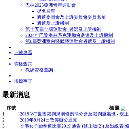
巴林2025亞洲青年運動會
提名名單
遴選委員會及上訴委員會委員名單
遴選及上訴機制
第十五屆全國運動會_遴選及上訴機制
2024年巴黎奧林匹克運動會遴選及上訴機制
第6屆亞洲室內暨武藝運動會遴選及上訴機制
下載專區
資格查詢
教練資格查詢
招標事宜
最新消息
序號
標 題
1
2018 WT世盟裁判規則修例簡介會及裁判重溫班 - 現
2
2019年8月24日暫停辦公通知
3
香港女子跆拳道比賽2019 通告 (修正版(2)) 及出線表(