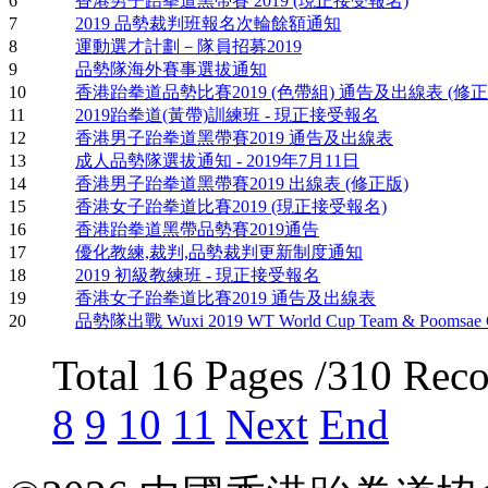
6
香港男子跆拳道黑帶賽 2019 (現正接受報名)
7
2019 品勢裁判班報名次輪餘額通知
8
運動選才計劃－隊員招募2019
9
品勢隊海外賽事選拔通知
10
香港跆拳道品勢比賽2019 (色帶組) 通告及出線表 (修正
11
2019跆拳道(黃帶)訓練班 - 現正接受報名
12
香港男子跆拳道黑帶賽2019 通告及出線表
13
成人品勢隊選拔通知 - 2019年7月11日
14
香港男子跆拳道黑帶賽2019 出線表 (修正版)
15
香港女子跆拳道比賽2019 (現正接受報名)
16
香港跆拳道黑帶品勢賽2019通告
17
優化教練,裁判,品勢裁判更新制度通知
18
2019 初級教練班 - 現正接受報名
19
香港女子跆拳道比賽2019 通告及出線表
20
品勢隊出戰 Wuxi 2019 WT World Cup Team & Poomsae C
Total 16 Pages /310 Rec
8
9
10
11
Next
End