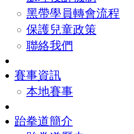
黑帶學員轉會流程
保護兒童政策
聯絡我們
賽事資訊
本地賽事
跆拳道簡介