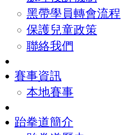
黑帶學員轉會流程
保護兒童政策
聯絡我們
賽事資訊
本地賽事
跆拳道簡介