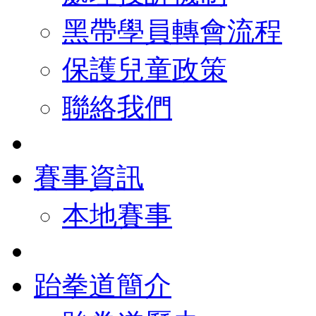
黑帶學員轉會流程
保護兒童政策
聯絡我們
賽事資訊
本地賽事
跆拳道簡介