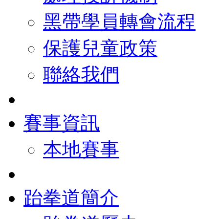
黑帶學員轉會流程
保護兒童政策
聯絡我們
賽事資訊
本地賽事
跆拳道簡介