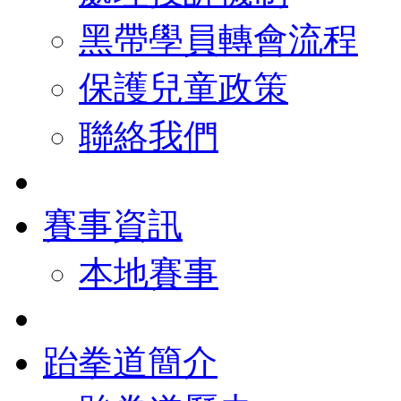
黑帶學員轉會流程
保護兒童政策
聯絡我們
賽事資訊
本地賽事
跆拳道簡介